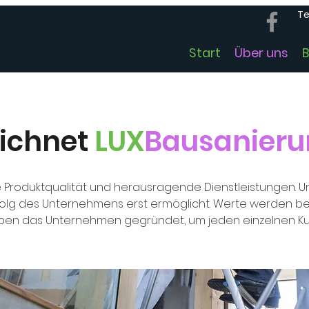
Te
Start
Über uns
eichnet
LUX
Bausanier
Produktqualität und herausragende Dienstleistungen. Unse
rfolg des Unternehmens erst ermöglicht. Werte werden b
aben das Unternehmen gegründet, um jeden einzelnen Ku