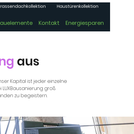
rassendachkollektion
Haustürenkollektion
Bauelemente
Kontakt
Energiesparen
ung
aus
r Kapital ist jeder einzelne
ei LUXBausanierung groß
nden zu begeistern.