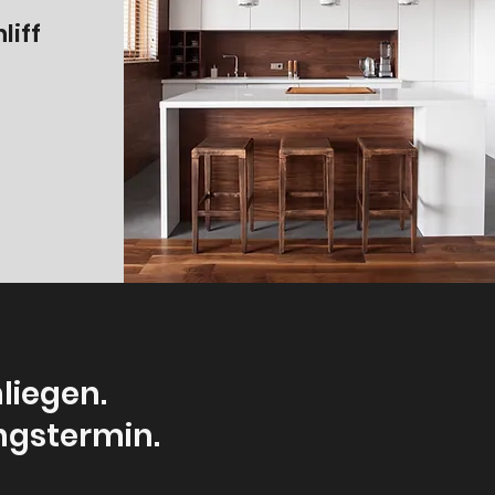
liff
liegen.
ngstermin.